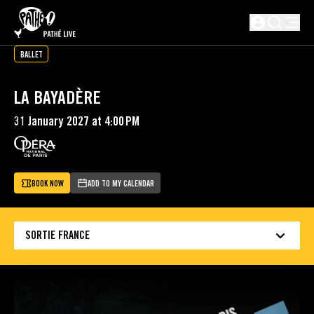
SKIP TO MAIN CONTENT
Not logged i
BALLET
LA BAYADÈRE
31 January 2027 at 4:00 PM
BOOK NOW
ADD TO MY CALENDAR
SORTIE FRANCE