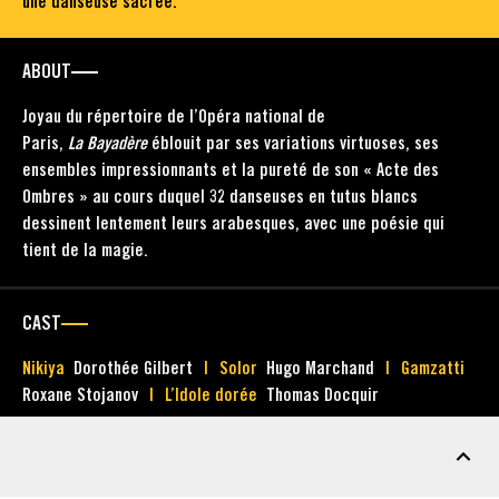
une danseuse sacrée.
ABOUT
Joyau du répertoire de l’Opéra national de
Paris,
La Bayadère
éblouit par ses variations virtuoses, ses
ensembles impressionnants et la pureté de son « Acte des
Ombres » au cours duquel 32 danseuses en tutus blancs
dessinent lentement leurs arabesques, avec une poésie qui
tient de la magie.
CAST
Nikiya
Dorothée Gilbert
Solor
Hugo Marchand
Gamzatti
Roxane Stojanov
L’Idole dorée
Thomas Docquir
MARKETING ASSETS