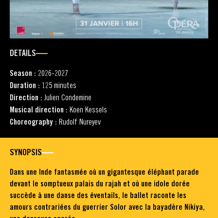
DETAILS
Season :
2026-2027
Duration :
125 minutes
Direction :
Julien Condemine
Musical direction :
Koen Kessels
Choreography :
Rudolf Nureyev
SYNOPSIS
Dans une Inde fantasmée où un gigantesque éléphant parade
devant le somptueux palais du rajah et où une idole dorée
succède à une danse des éventails, le ballet raconte les
amours contrariées du guerrier Solor avec la bayadère Nikiya,