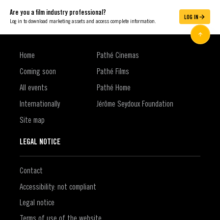
Are you a film industry professional?
LOG IN
Log in to download marketing assets and access complete information.
Home
Pathé Cinemas
Coming soon
Pathé Films
All events
Pathé Home
Internationally
Jérôme Seydoux Foundation
Site map
LEGAL NOTICE
Contact
Accessibility: not compliant
Legal notice
Terms of use of the website