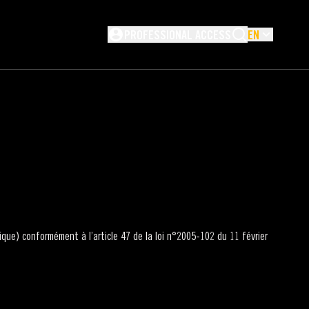
Not logged in
PROFESSIONAL ACCESS
EN
ique) conformément à l’article 47 de la loi n°2005-102 du 11 février