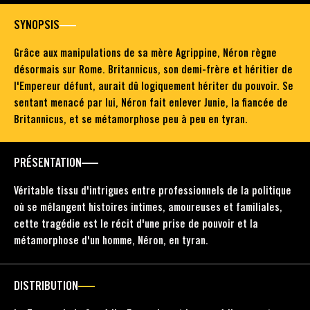
SYNOPSIS
Grâce aux manipulations de sa mère Agrippine, Néron règne
désormais sur Rome. Britannicus, son demi-frère et héritier de
l'Empereur défunt, aurait dû logiquement hériter du pouvoir. Se
sentant menacé par lui, Néron fait enlever Junie, la fiancée de
Britannicus, et se métamorphose peu à peu en tyran.
PRÉSENTATION
Véritable tissu d'intrigues entre professionnels de la politique
où se mélangent histoires intimes, amoureuses et familiales,
cette tragédie est le récit d'une prise de pouvoir et la
métamorphose d'un homme, Néron, en tyran.
DISTRIBUTION