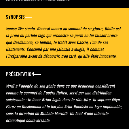
SYNOPSIS
Venise XVe siècle. Général maure au sommet de sa gloire, Otello est
la proie du perfide Iago qui orchestre sa perte en lui faisant croire
que Desdemona, sa femme, le trahit avec Cassio, l’un de ses
lieutenants. Consumé par une jalousie aveugle, il commet
l’irréparable avant de découvrir, trop tard, qu’elle était innocente.
PRÉSENTATION
Verdi à l’apogée de son génie dans ce que beaucoup considèrent
comme le sommet de l’opéra italien, servi par une distribution
saisissante : le ténor Brian Jagde dans le rôle-titre, la soprano Ailyn
Pérez en Desdemona et le baryton Artur Ruciński en Iago implacable,
sous la direction de Michele Mariotti. Un final d'une intensité
dramatique bouleversante.