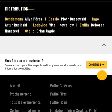
DISTRIBUTION
Desdemona
Ailyn Pérez
Cassio
Piotr Buszewski
Iago
Artur Ruciński
Lodovico
Vitalij Kowaljow
Emilia
Deborah
Nansteel
Otello
Brian Jagde
MATÉRIEL
Vous êtes un professionnel ?
CONNEXION
Connectez-vous pour télécharger le matériel promotionnel et accéder aux
informations complètes.
Accueil
Pathé Cinémas
Prochainement
Pathé Films
Tous les événements
Pathé Home
Sortie internationale
Fondation Jérôme Seydoux-Pathé