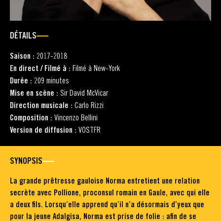
DÉTAILS
Saison :
2017-2018
En direct / Filmé à :
Filmé à New-York
Durée :
209 minutes
Mise en scène :
Sir David McVicar
Direction musicale :
Carlo Rizzi
Composition :
Vincenzo Bellini
Version de diffusion :
VOSTFR
SYNOPSIS
La grande prêtresse gauloise Norma entretient une relation
secrète avec Pollione, proconsul romain en Gaule, avec qui elle
a deux fils. Lorsqu’elle apprend qu’il n’a désormais d’yeux que
pour la jeune Adalgisa, Norma est prise de folie : afin de se