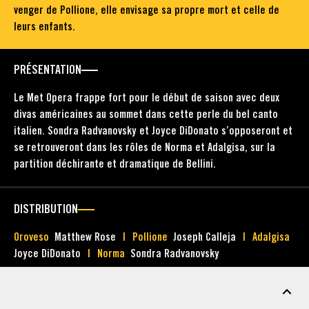
venger de Pollione, elle envisage sa propre mort et celle de
leurs enfants.
PRÉSENTATION
Le Met Opera frappe fort pour le début de saison avec deux
divas américaines au sommet dans cette perle du bel canto
italien. Sondra Radvanovsky et Joyce DiDonato s’opposeront et
se retrouveront dans les rôles de Norma et Adalgisa, sur la
partition déchirante et dramatique de Bellini.
DISTRIBUTION
Oroveso
Matthew Rose
Pollione
Joseph Calleja
Adalgisa
Joyce DiDonato
Norma
Sondra Radvanovsky
MATÉRIEL