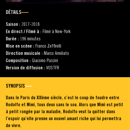
DÉTAILS
Saison :
2017-2018
En direct / Filmé à :
Filmé à New-York
Durée :
196 minutes
Mise en scène :
Franco Zeffirelli
Direction musicale :
Marco Armiliato
Composition :
Giacomo Puccini
Version de diffusion :
VOSTFR
SYNOPSIS
Dans le Paris du XIXème siècle, c’est le coup de foudre entre
Rodolfo et Mimì, tous deux sans le sou. Alors que Mimì est petit
à petit rongée par la maladie, Rodolfo veut la quitter dans
l’espoir qu’elle prenne un nouvel amant riche qui lui permettra
de vivre.