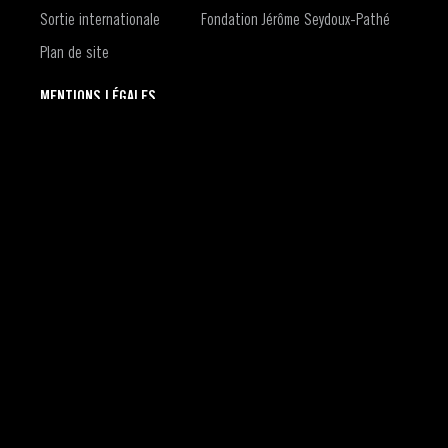
Sortie internationale
Fondation Jérôme Seydoux-Pathé
Plan de site
MENTIONS LÉGALES
Contact
Mentions légales
Conditions générales d'utilisation du site
Conditions générales d'utilisation du compte Pathé Live
Politique de confidentialité
Politique de gestion des cookies
Accessibilité : non conforme
(S'ouvre dans une nouvelle fenêtre)
Politique CVD
Gestion des cookies