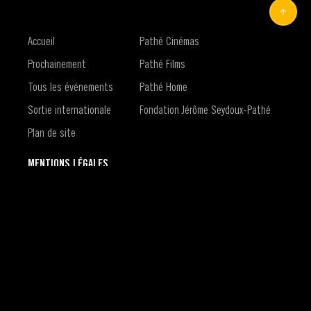
Accueil
Pathé Cinémas
Prochainement
Pathé Films
Tous les événements
Pathé Home
Sortie internationale
Fondation Jérôme Seydoux-Pathé
Plan de site
MENTIONS LÉGALES
Contact
Mentions légales
Conditions générales d'utilisation du site
Conditions générales d'utilisation du compte Pathé Live
Politique de confidentialité