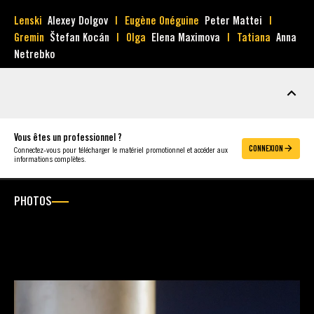
Lenski
Alexey Dolgov
Eugène Onéguine
Peter Mattei
Gremin
Štefan Kocán
Olga
Elena Maximova
Tatiana
Anna
Netrebko
MATÉRIEL
Vous êtes un professionnel ?
CONNEXION
Connectez-vous pour télécharger le matériel promotionnel et accéder aux
informations complètes.
PHOTOS