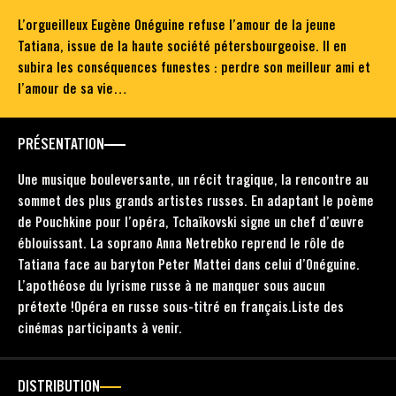
L’orgueilleux Eugène Onéguine refuse l’amour de la jeune
Tatiana, issue de la haute société pétersbourgeoise. Il en
subira les conséquences funestes : perdre son meilleur ami et
l’amour de sa vie…
PRÉSENTATION
Une musique bouleversante, un récit tragique, la rencontre au
sommet des plus grands artistes russes. En adaptant le poème
de Pouchkine pour l’opéra, Tchaïkovski signe un chef d’œuvre
éblouissant. La soprano Anna Netrebko reprend le rôle de
Tatiana face au baryton Peter Mattei dans celui d’Onéguine.
L’apothéose du lyrisme russe à ne manquer sous aucun
prétexte !Opéra en russe sous-titré en français.Liste des
cinémas participants à venir.
DISTRIBUTION