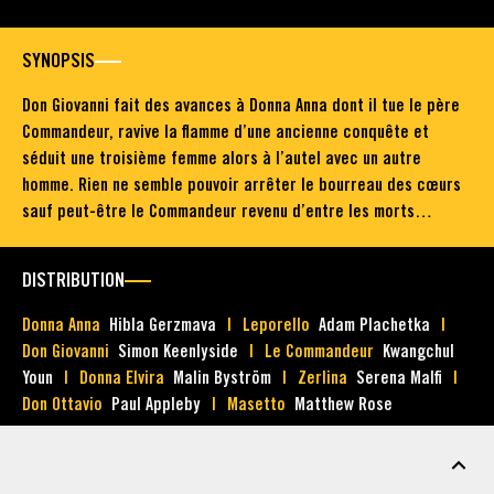
SYNOPSIS
Don Giovanni fait des avances à Donna Anna dont il tue le père
Commandeur, ravive la flamme d’une ancienne conquête et
séduit une troisième femme alors à l’autel avec un autre
homme. Rien ne semble pouvoir arrêter le bourreau des cœurs
sauf peut-être le Commandeur revenu d’entre les morts…
DISTRIBUTION
Donna Anna
Hibla Gerzmava
Leporello
Adam Plachetka
Don Giovanni
Simon Keenlyside
Le Commandeur
Kwangchul
Youn
Donna Elvira
Malin Byström
Zerlina
Serena Malfi
Don Ottavio
Paul Appleby
Masetto
Matthew Rose
MATÉRIEL