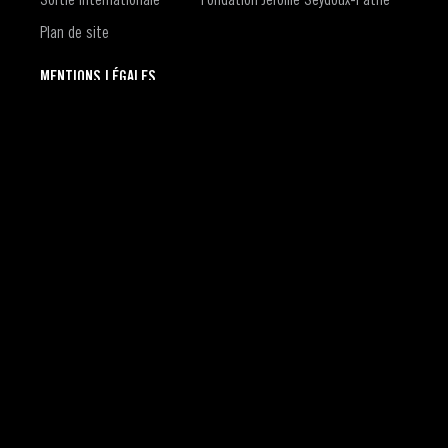
Plan de site
MENTIONS LÉGALES
Contact
Mentions légales
Conditions générales d'utilisation du site
Conditions générales d'utilisation du compte Pathé Live
Politique de confidentialité
Politique de gestion des cookies
Accessibilité : non conforme
(S'ouvre dans une nouvelle fenêtre)
Politique CVD
Gestion des cookies