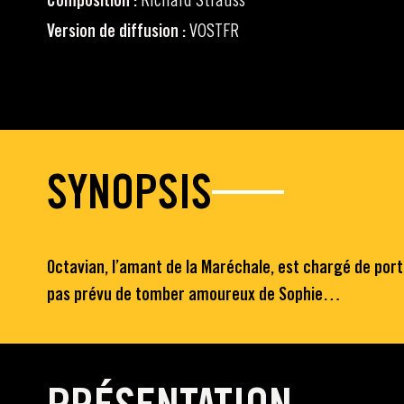
Composition :
Version de diffusion :
VOSTFR
SYNOPSIS
Octavian, l’amant de la Maréchale, est chargé de porte
pas prévu de tomber amoureux de Sophie…