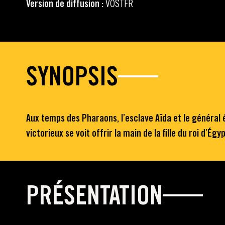
Version de diffusion :
VOSTFR
SYNOPSIS
Aux temps des Pharaons, l’esclave Aïda et le général 
victorieux se voit offrir la main de la fille du roi d’É
PRÉSENTATION