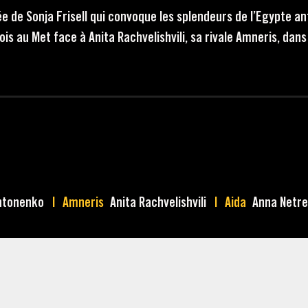
 de Sonja Frisell qui convoque les splendeurs de l’Egypte an
ois au Met face à Anita Rachvelishvili, sa rivale Amneris, dan
ntonenko
Amneris
Anita Rachvelishvili
Aida
Anna Netr