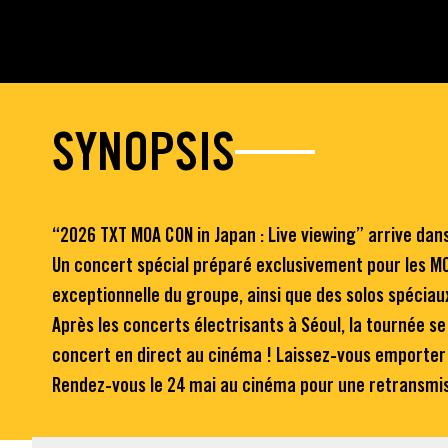
SYNOPSIS
“2026 TXT MOA CON in Japan : Live viewing” arrive dan
Un concert spécial préparé exclusivement pour les M
exceptionnelle du groupe, ainsi que des solos spécia
Après les concerts électrisants à Séoul, la tournée se
concert en direct au cinéma ! Laissez-vous emporter 
Rendez-vous le 24 mai au cinéma pour une retransmiss