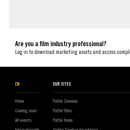
MARKETING ASSETS
Are you a film industry professional?
Log in to download marketing assets and access compl
EN
OUR SITES
Home
Pathé Cinemas
Coming soon
Pathé Films
All events
Pathé Home
Internationally
Jérôme Seydoux Foundation