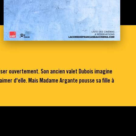
iser ouvertement. Son ancien valet Dubois imagine
aimer d'elle. Mais Madame Argante pousse sa fille à