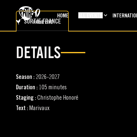
SKIP TO MAIN CONTENT
HOME
ALL EVENTS
INTERNATIO
SORTIE FRANCE
DETAILS
Season :
2026-2027
Duration :
105 minutes
Staging :
Christophe Honoré
Text :
Marivaux