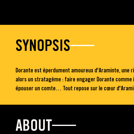
SYNOPSIS
Dorante est éperdument amoureux d'Araminte, une rich
alors un stratagème : faire engager Dorante comme int
épouser un comte… Tout repose sur le cœur d'Arami
ABOUT