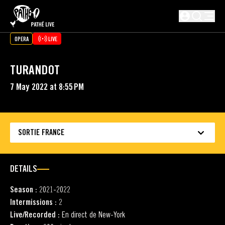
SKIP TO MAIN CONTENT
Not logged i
OPERA
LIVE
TURANDOT
7 May 2022 at 8:55 PM
SORTIE FRANCE
DETAILS
Season :
2021-2022
Intermissions :
2
Live/Recorded :
En direct de New-York