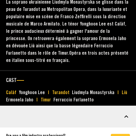
La soprano ukrainienne Liudmyla Monastyrska se glisse dans la
peau de Turandot au Metropolitan Opera, dans la luxuriante et
populaire mise en scène de Franco Zeffirelli sous la direction
musicale de Marco Armilato. Le ténor Yonghoon Lee est Calàf,
le prince audacieux déterminé à gagner l'amour de la
princesse. On retrouvera également la soprano Ermonela Jaho
en dévouée Liù ainsi que la basse légendaire Ferruccio
Furlanetto dans le rôle de Timur.Opéra en trois actes présenté
en italien sous-titré en français.
CAST
Calàf
Yonghoon Lee
Turandot
Liudmyla Monastyrska
Liù
Ermonela Jaho
Timur
Ferruccio Furlanetto
MARKETING ASSETS
Are you a film industry professional?