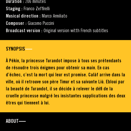
Duration :
206 minutes
Staging :
Franco Zeffirelli
Musical direction :
Marco Armiliato
Composer :
Giacomo Puccini
Broadcast version :
Original version witth French subtitles
SYNOPSIS
À Pékin, la princesse Turandot impose à tous ses prétendants
de résoudre trois énigmes pour obtenir sa main. En cas
d’échec, c’est la mort qui leur est promise. Calàf arrive dans la
ville, où il retrouve son père Timur et sa suivante Liù. Ebloui par
la beauté de Turandot, il se décide à relever le défi de la
cruelle princesse malgré les insistantes supplications des deux
êtres qui tiennent à lui.
ABOUT