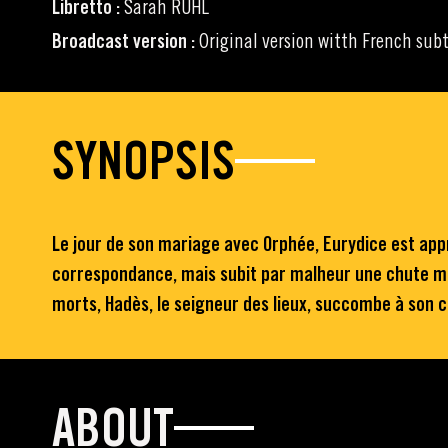
Libretto :
Sarah RUHL
Broadcast version :
Original version witth French subt
SYNOPSIS
Le jour de son mariage avec Orphée, Eurydice est appr
correspondance, mais subit par malheur une chute mor
morts, Hadès, le seigneur des lieux, succombe à son c
ABOUT