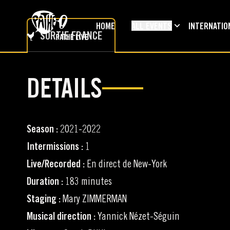
SKIP TO MAIN CONTENT
HOME
ALL EVENTS
INTERNATIO
SORTIE FRANCE
DETAILS
Season :
2021-2022
Intermissions :
1
Live/Recorded :
En direct de New-York
Duration :
183 minutes
Staging :
Mary ZIMMERMAN
Musical direction :
Yannick Nézet-Séguin