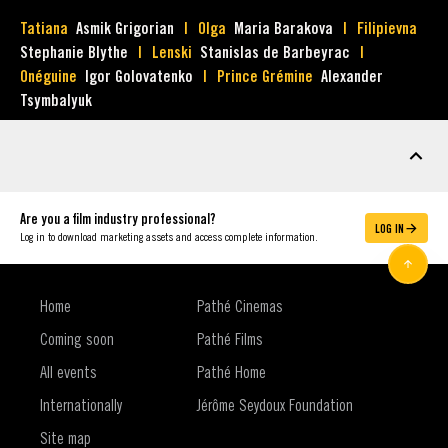
Tatiana
Asmik Grigorian
Olga
Maria Barakova
Filipievna
Stephanie Blythe
Lenski
Stanislas de Barbeyrac
Onéguine
Igor Golovatenko
Prince Grémine
Alexander
Tsymbalyuk
MARKETING ASSETS
Are you a film industry professional?
LOG IN
Log in to download marketing assets and access complete information.
Home
Pathé Cinemas
Coming soon
Pathé Films
All events
Pathé Home
Internationally
Jérôme Seydoux Foundation
Site map