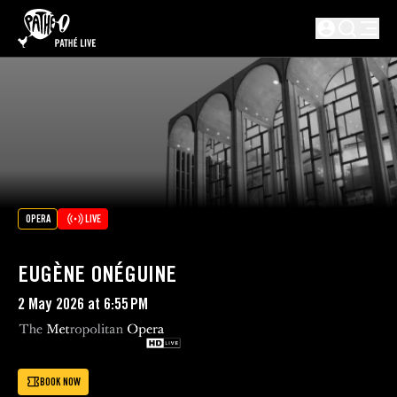
SKIP TO MAIN CONTENT
Not logged i
OPERA
LIVE
EUGÈNE ONÉGUINE
2 May 2026 at 6:55 PM
BOOK NOW