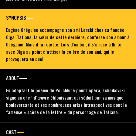
SYNOPSIS
Eugène Onéguine accompagne son ami Lenski chez sa fiancée
Olga. Tatiana, la sœur de cette dernière, confesse son amour à
Onéguine. Mais il la rejette. Lors d’un bal, il s’amuse à flirter
avec Olga au point d’attiser la colère de son ami, qui le
provoquera en duel.
ABOUT
En adaptant le poème de Pouchkine pour l’opéra, Tchaïkovski
signe un chef-d’œuvre éblouissant qui séduit par sa musique
bouleversante et ses nombreuses arias introspectives dont la
fameuse « scène de la lettre » du personnage de Tatiana.
CAST