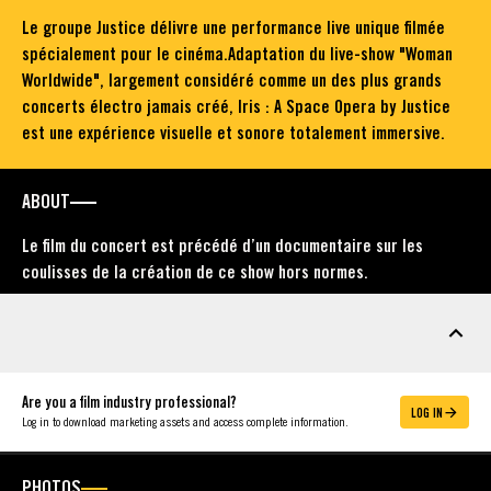
Le groupe Justice délivre une performance live unique filmée
spécialement pour le cinéma.Adaptation du live-show "Woman
Worldwide", largement considéré comme un des plus grands
concerts électro jamais créé, Iris : A Space Opera by Justice
est une expérience visuelle et sonore totalement immersive.
ABOUT
Le film du concert est précédé d’un documentaire sur les
coulisses de la création de ce show hors normes.
MARKETING ASSETS
Are you a film industry professional?
LOG IN
Log in to download marketing assets and access complete information.
PHOTOS