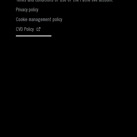
Privacy policy
Cookie management policy
(Open in a new window)
CVD Policy
Cookie management
© Pathé Live 2026 | All rights reserved