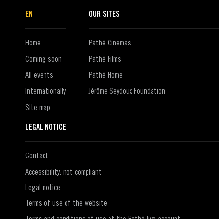
EN
OUR SITES
Home
Pathé Cinemas
Coming soon
Pathé Films
All events
Pathé Home
Internationally
Jérôme Seydoux Foundation
Site map
LEGAL NOTICE
Contact
Accessibility: not compliant
Legal notice
Terms of use of the website
Terms and conditions of use of the Pathé live account