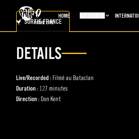
SKIP TO MAIN CONTENT
HOME
ALL EVENTS
INTERNATI
SORTIE FRANCE
DETAILS
Live/Recorded :
Filmé au Bataclan
Duration :
127 minutes
Direction :
Don Kent