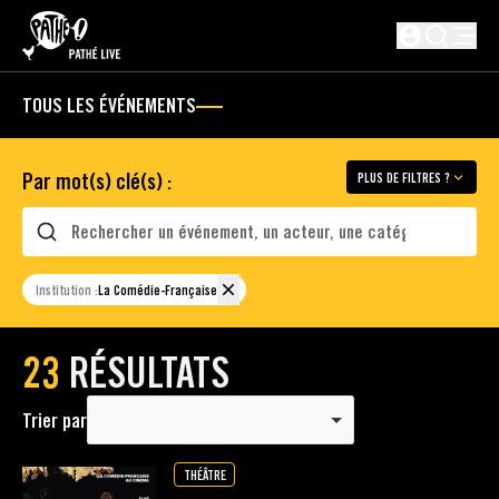
PASSER AU CONTENU PRINCIPAL
Non connect
TOUS LES ÉVÉNEMENTS
Par mot(s) clé(s) :
PLUS DE FILTRES ?
Rechercher
Institution :
La Comédie-Française
23
RÉSULTATS
Trier par
THÉÂTRE