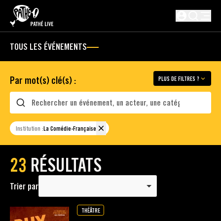
PASSER AU CONTENU PRINCIPAL
Non connect
TOUS LES ÉVÉNEMENTS
Par mot(s) clé(s) :
PLUS DE FILTRES ?
Rechercher
Institution :
La Comédie-Française
23
RÉSULTATS
Trier par
THÉÂTRE